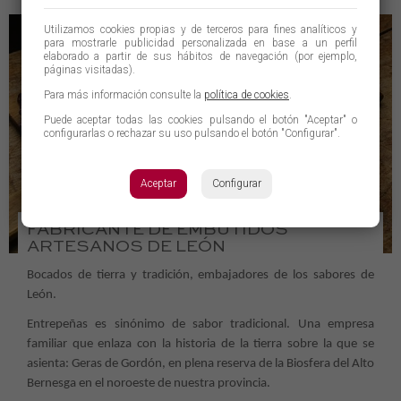
Utilizamos cookies propias y de terceros para fines analíticos y
para mostrarle publicidad personalizada en base a un perfil
elaborado a partir de sus hábitos de navegación (por ejemplo,
páginas visitadas).
Para más información consulte la
política de cookies
.
Puede aceptar todas las cookies pulsando el botón "Aceptar" o
configurarlas o rechazar su uso pulsando el botón "Configurar".
Aceptar
Configurar
FABRICANTE DE EMBUTIDOS
ARTESANOS DE LEÓN
Bocados de tierra y tradición, embajadores de los sabores de
León.
Entrepeñas es sinónimo de sabor tradicional. Una empresa
familiar que enlaza con la historia de la tierra sobre la que se
asienta: Geras de Gordón, en plena reserva de la Biosfera del Alto
Bernesga en el noroeste de nuestra provincia.