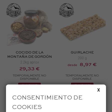
COCIDO DE LA
GUIRLACHE
MONTAÑA DE GORDÓN
200 g
2.2kg aprox
8,97 €
desde
29,33 €
TEMPORALMENTE NO
TEMPORALMENTE NO
DISPONIBLE
DISPONIBLE
¿TE AVISAMOS?
¿TE AVISAMOS?
X
CONSENTIMIENTO DE
COOKIES