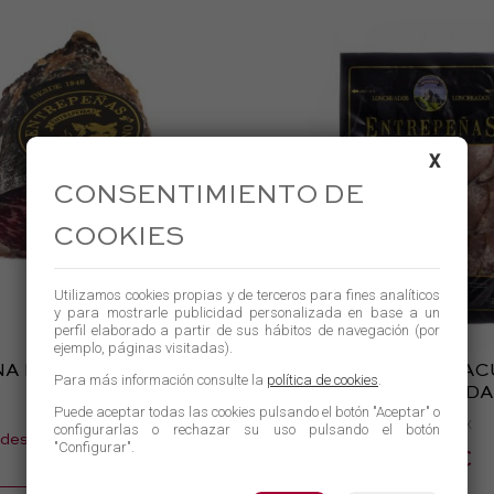
X
CONSENTIMIENTO DE
COOKIES
Utilizamos cookies propias y de terceros para fines analíticos
y para mostrarle publicidad personalizada en base a un
perfil elaborado a partir de sus hábitos de navegación (por
ejemplo, páginas visitadas).
NA DE BLACK ANGUS
LENGUA DE VA
Para más información consulte la
política de cookies
.
LONCHEAD
200 gr
Puede aceptar todas las cookies pulsando el botón "Aceptar" o
200g aprox
configurarlas o rechazar su uso pulsando el botón
6,90 €
desde
"Configurar".
7,48 €