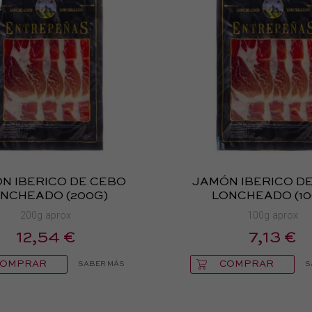
N IBERICO DE CEBO
JAMÓN IBERICO D
NCHEADO (200G)
LONCHEADO (10
200g aprox
100g aprox
12,54 €
7,13 €
COMPRAR
COMPRAR
SABER MÁS
S