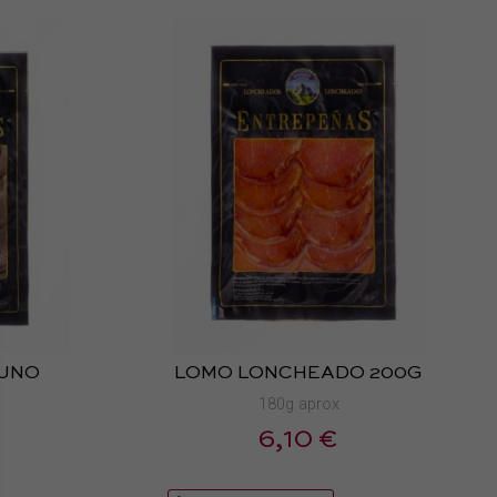
CUNO
LOMO LONCHEADO 200G
A
180g aprox
6,10 €