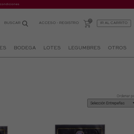
 condiciones
ACCESO
-
REGISTRO
BUSCAR
IR AL CARRITO
ES
BODEGA
LOTES
LEGUMBRES
OTROS
Ordenar po