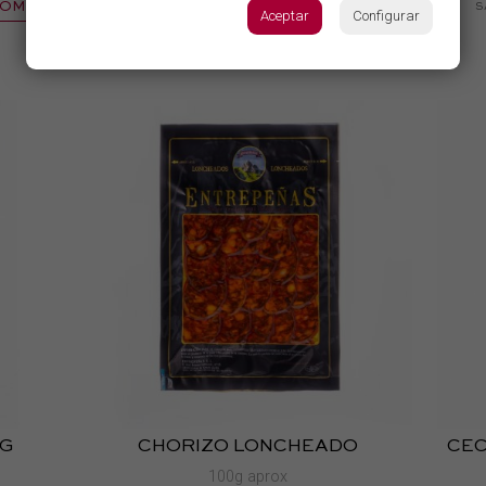
COMPRAR
COMPRAR
SABER MÁS
S
Aceptar
Configurar
0G
CHORIZO LONCHEADO
CEC
100g aprox