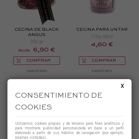
CECINA DE BLACK
CECINA PARA UNTAR
ANGUS
110g netos
200 gr
4,60 €
6,90 €
desde
COMPRAR
COMPRAR
SABER MÁS
SABER MÁS
X
CONSENTIMIENTO DE
COOKIES
Utilizamos cookies propias y de terceros para fines analíticos y
para mostrarle publicidad personalizada en base a un perfil
elaborado a partir de sus hábitos de navegación (por ejemplo,
páginas visitadas).