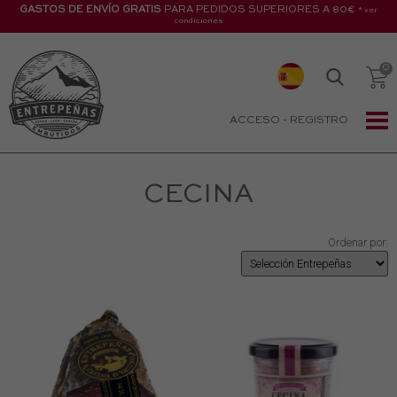
GASTOS DE ENVÍO GRATIS
PARA PEDIDOS SUPERIORES A 80€
* ver
condiciones
ACCESO
-
REGISTRO
CECINA
Ordenar por: