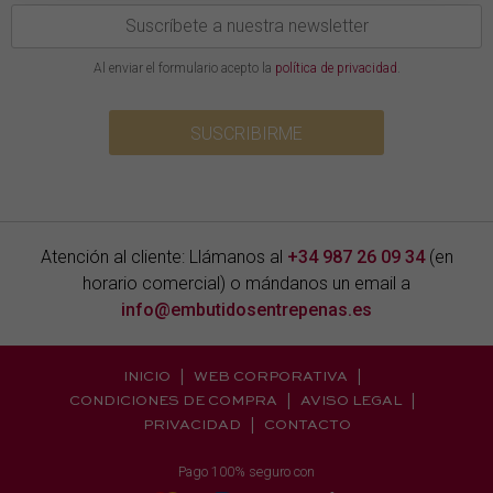
Al enviar el formulario acepto la
política de privacidad
.
SUSCRIBIRME
Atención al cliente: Llámanos al
+34 987 26 09 34
(en
horario comercial) o mándanos un email a
info@embutidosentrepenas.es
INICIO
WEB CORPORATIVA
CONDICIONES DE COMPRA
AVISO LEGAL
PRIVACIDAD
CONTACTO
Pago 100% seguro con