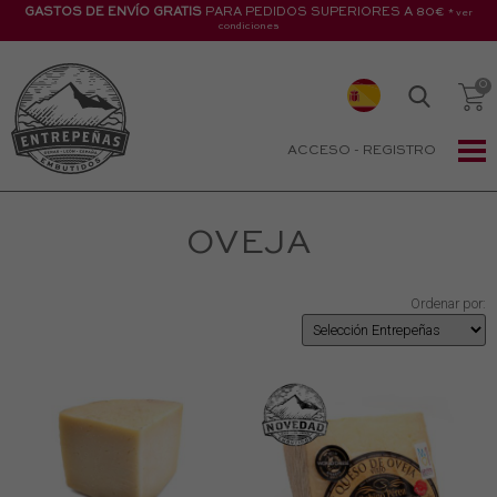
GASTOS DE ENVÍO GRATIS
PARA PEDIDOS SUPERIORES A 80€
* ver
condiciones
ACCESO
-
REGISTRO
OVEJA
Ordenar por: