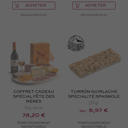
ACHETER
ACHETER
EN SAVOIR PLUS
EN SAVOIR PLUS
COFFRET CADEAU
TURRÓN GUIRLACHE
SPÉCIAL FÊTE DES
SPECIALITÉ SPAGNOLE
MÈRES
200gr.
6kg aprox
8,97 €
des
78,20 €
TEMPORAIREMENT
TEMPORAIREMENT
INDISPONIBLE
INDISPONIBLE