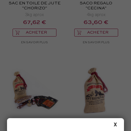
SAC EN TOILE DE JUTE
SACO REGALO
"CHORIZO"
"CECINA"
3kg aprox
4kg aprox
67,62 €
63,60 €
ACHETER
ACHETER
EN SAVOIR PLUS
EN SAVOIR PLUS
SACO REGALO "ME
SACO REGALO
X
GUSTA LEÓN"
ENTREPEÑAS