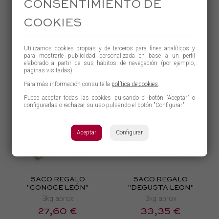
3kg aprox
0.4kg aprox
CONSENTIMIENTO DE
37,26 €
4,03 €
COOKIES
ACHETER
ACHETER
Utilizamos cookies propias y de terceros para fines analíticos y
EN SAVOIR PLUS
EN SAVOIR PLUS
para mostrarle publicidad personalizada en base a un perfil
elaborado a partir de sus hábitos de navegación (por ejemplo,
páginas visitadas).
Para más información consulte la
política de cookies
.
Puede aceptar todas las cookies pulsando el botón "Aceptar" o
configurarlas o rechazar su uso pulsando el botón "Configurar".
Aceptar
Configurar
SACO REGALO
SACO REGALO
"CONOCE LEÓN"
"DEGUSTA LEON"
3kg aprox
3kg aprox
27,60 €
33,35 €