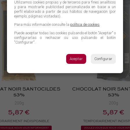
Utilizamos cookies propias y de terceros para fines analíticos
y para mostrarle publicidad personalizada en base a un
perfil elaborado a partir de sus hábitos de navegación (por
ejemplo, páginas visitadas).
Para más información consulte la
política de cookies
.
Puede aceptar todas las cookies pulsando el botón "Aceptar" o
configurarlas o rechazar su uso pulsando el botón
"Configurar".
Aceptar
Configurar
AT NOIR SANTOCILDES
CHOCOLAT NOIR SAN
53%
53%
200g
200g
5,87 €
5,87 €
ORAIREMENT INDISPONIBLE
TEMPORAIREMENT INDIS
-VOUS QUE NOUS VOUS INFORMIONS?
VOULEZ-VOUS QUE NOUS VOUS IN