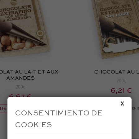
LAT AU LAIT ET AUX
CHOCOLAT AU L
AMANDES
200g
200g
6,21 €
6,67 €
X
HETER
ACHETER
EN SAVOIR PLUS
EN 
CONSENTIMIENTO DE
COOKIES