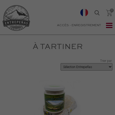
ACCÈS
-
ENREGISTREMENT
À TARTINER
Trier par: