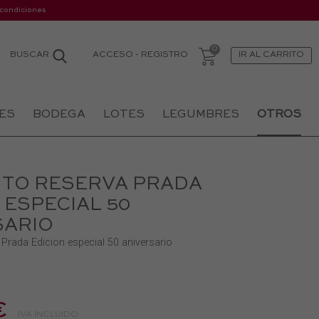
 condiciones
ACCESO
-
REGISTRO
BUSCAR
IR AL CARRITO
ES
BODEGA
LOTES
LEGUMBRES
OTROS
NTO RESERVA PRADA
 ESPECIAL 50
SARIO
 Prada Edicion especial 50 aniversario
€
IVA INCLUIDO