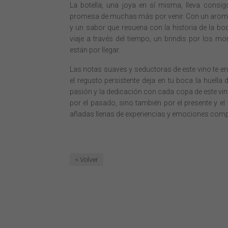
La botella, una joya en sí misma, lleva consi
promesa de muchas más por venir. Con un arom
y un sabor que resuena con la historia de la bo
viaje a través del tiempo, un brindis por los 
están por llegar.
Las notas suaves y seductoras de este vino te e
el regusto persistente deja en tu boca la huella d
pasión y la dedicación con cada copa de este vin
por el pasado, sino también por el presente y e
añadas llenas de experiencias y emociones comp
< Volver