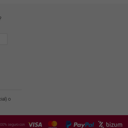
?
ial) o
00% seguro con