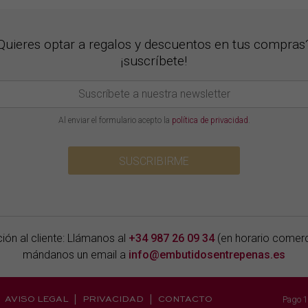
Quieres optar a regalos y descuentos en tus compras
¡suscríbete!
Al enviar el formulario acepto la
política de privacidad
.
SUSCRIBIRME
ión al cliente: Llámanos al
+34 987 26 09 34
(en horario comerc
mándanos un email a
info@embutidosentrepenas.es
Pago 1
AVISO LEGAL
PRIVACIDAD
CONTACTO