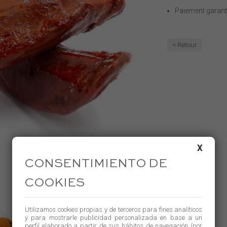
Paiement garant
< Retour
X
CONSENTIMIENTO DE
COOKIES
Utilizamos cookies propias y de terceros para fines analíticos
y para mostrarle publicidad personalizada en base a un
perfil elaborado a partir de sus hábitos de navegación (por