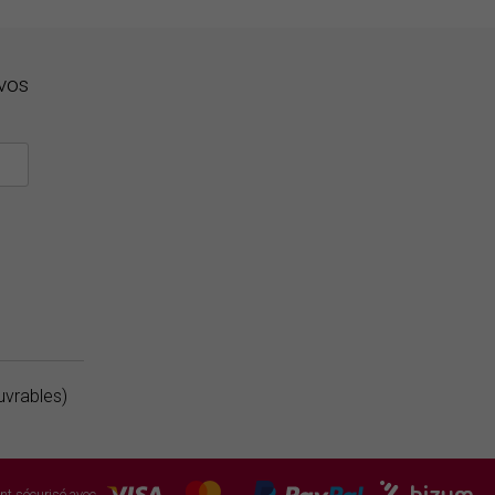
vos
uvrables)
nt sécurisé avec