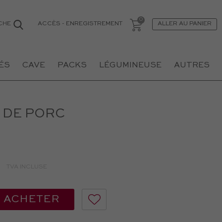
ACCÈS
-
ENREGISTREMENT
CHE
ALLER AU PANIER
ÉS
CAVE
PACKS
LÉGUMINEUSE
AUTRES
 DE PORC
TVA INCLUSE
ACHETER