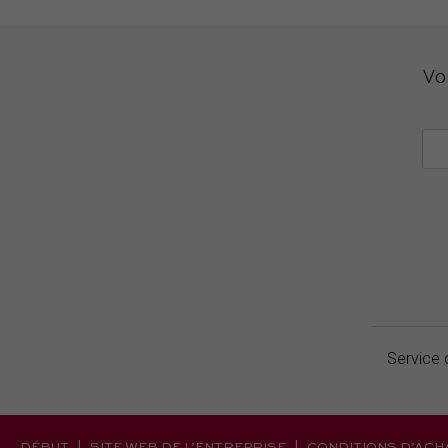
Vo
Service 
DÉBUT
SITE WEB DE L’ENTREPRISE
CONDITIONS D’ACH