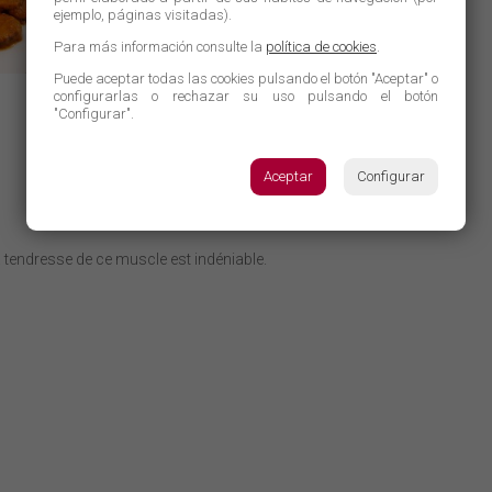
ejemplo, páginas visitadas).
Para más información consulte la
política de cookies
.
Puede aceptar todas las cookies pulsando el botón "Aceptar" o
configurarlas o rechazar su uso pulsando el botón
"Configurar".
Aceptar
Configurar
a tendresse de ce muscle est indéniable.