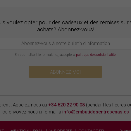
us voulez opter pour des cadeaux et des remises sur 
achats? Abonnez-vous!
En soumettant le formulaire, j’accepte la
politique de confidentialité
.
ABONNEZ-MOI
client : Appelez-nous au
+34 620 22 90 08
(pendant les heures o
ou envoyez-nous un e-mail à
info@embutidosentrepenas.es
Paieme
AT
MENTION LÉGAL
VIE PRIVÉE
CONTACTER