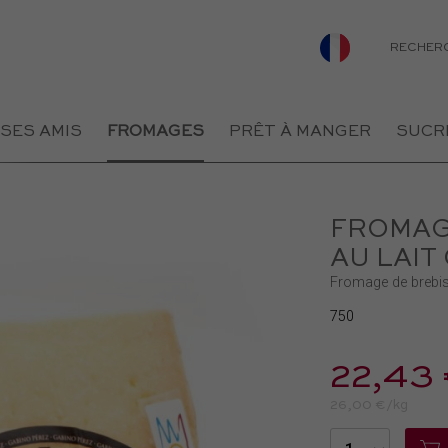
RECHER
 SES AMIS
FROMAGES
PRÊT À MANGER
SUCR
FROMAGE
AU LAIT
Fromage de brebis 
750
22,43
26,00 €/kg