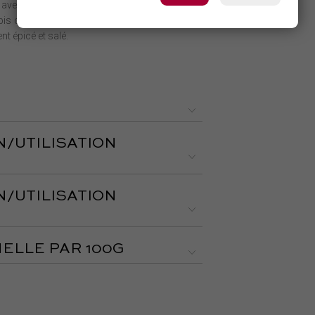
avec des notes de noisette. Le vieux fromage
bis qui paissent librement dans leurs propres
ent épicé et salé.
N/UTILISATION
N/UTILISATION
ELLE PAR 100G