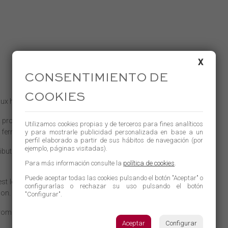
X
CONSENTIMIENTO DE
COOKIES
ux habituels.
 province de León, la famille Perez produit des
Utilizamos cookies propias y de terceros para fines analíticos
 fermes.
y para mostrarle publicidad personalizada en base a un
perfil elaborado a partir de sus hábitos de navegación (por
ejemplo, páginas visitadas).
ibution est locale, ce qui rend ces produits
Para más información consulte la
política de cookies
.
Puede aceptar todas las cookies pulsando el botón "Aceptar" o
est le temps de guérison, qui dure plus d'un an
configurarlas o rechazar su uso pulsando el botón
çon.
"Configurar".
fromage.
Aceptar
Configurar