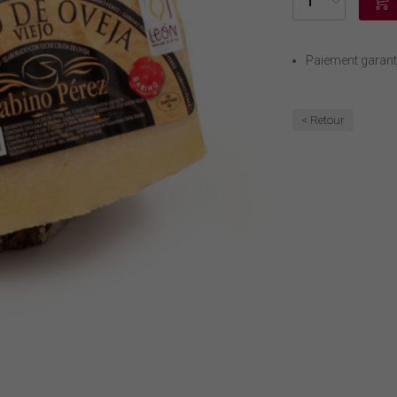
Paiement garant
< Retour