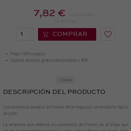
7,82 €
IVA INCLUIDO
18,89 €/kg
COMPRAR
Pago 100% seguro
Gastos de envío gratis para pedidos > 80€
< Volver
DESCRIPCIÓN DEL PRODUCTO
Los pimientos asados de Fresno de la Vega son un producto típico
de León.
La empresa que elabora los pimientos de Fresno de la Vega que
sirven de ingrediente principal a este extraordinario producto está