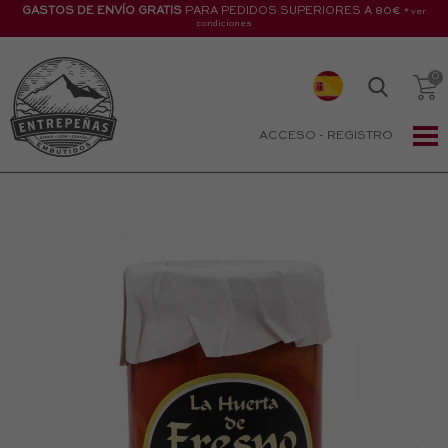
GASTOS DE ENVÍO GRATIS
PARA PEDIDOS SUPERIORES A 80€
* ver
condiciones
ACCESO
-
REGISTRO